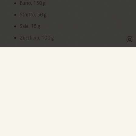
Burro, 150 g
Strutto, 50 g
Sale, 15 g
Zucchero, 100 g
Wurstel piccoli, 36
Latte, 1 tazzina
Semi di papavero, q.b.
Qualche giorno fa si è tenuta la festa per il terzo
compleanno di Dario: ho organizzato con molta