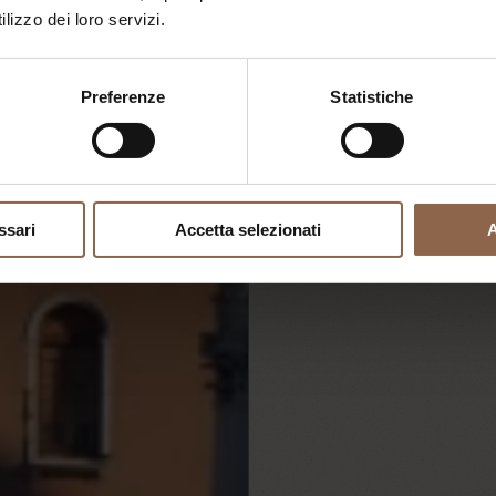
lizzo dei loro servizi.
Preferenze
Statistiche
"Chi va per el mon
no lo crede"
ssari
Accetta selezionati
A