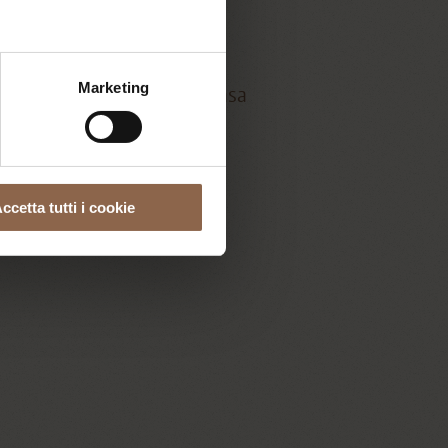
Marketing
do tuto vede, e chi sta a casa
ccetta tutti i cookie