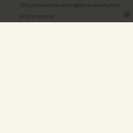
200 g di prosciutto cotto tagliato in un unica fetta
6 fiori di zucchina
2 cucchiai abbondanti di ricotta fresca
320 g pasta di mais
Qualche fogliolina di menta fresca
Qualche giorno fa ho letto su Instagram il grido
di aiuto della mia amica Genny che, invasa dalle
zucchine del suo orto, chiedeva se qualcuno
avesse qualche idea per cuocerle in modo
diverso dal solito... nel suo caso ci sono anche