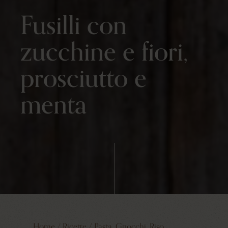
Fusilli con
zucchine e fiori,
prosciutto e
menta
Home
/
Ricette
/
Pasta, Gnocchi, Riso