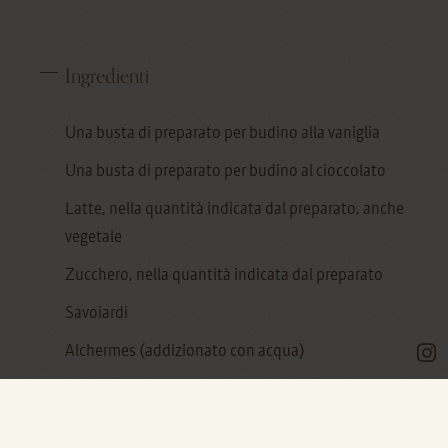
Ingredienti
Una busta di preparato per budino alla vaniglia
Una busta di preparato per budino al cioccolato
Latte, nella quantità indicata dal preparato, anche
vegetale
Zucchero, nella quantità indicata dal preparato
Savoiardi
Alchermes (addizionato con acqua)
Zuccherini colorati per decorazione