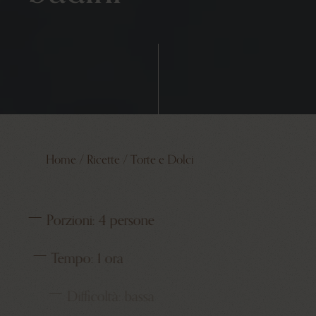
Home
/
Ricette
/
Torte e Dolci
Porzioni:
4 persone
Tempo:
1 ora
Difficoltà:
bassa