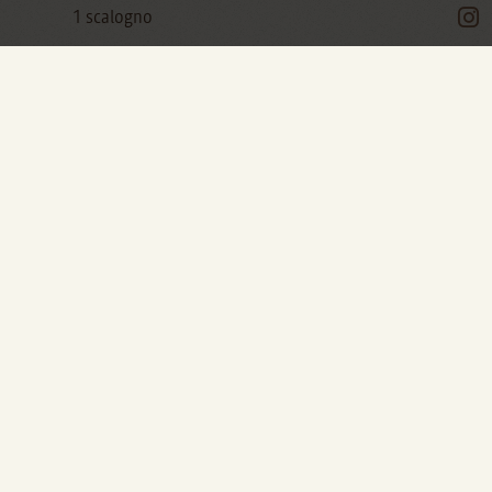
1 scalogno
50 g di pancetta
50 g di burro
Parmigiano reggiano grattugiato
Sale, pepe, olio extravergine di oliva
Giugno è partito in ritardo: sono stata in
vacanza e ho perso il conto delle giornate,
quella classica sensazione che ti porta a
chiedere a qualcuno che giorno sia oggi, ed è
stato solo un bene per me.
Le ore sono passate leggendo come non facevo