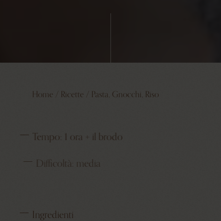
Home
/
Ricette
/
Pasta, Gnocchi, Riso
Tempo:
1 ora + il brodo
Difficoltà:
media
Ingredienti