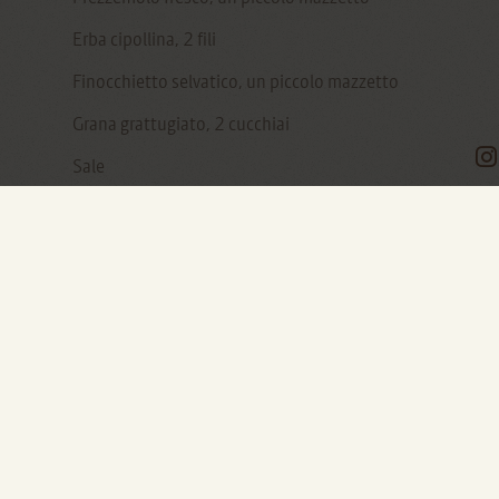
Erba cipollina, 2 fili
Finocchietto selvatico, un piccolo mazzetto
Grana grattugiato, 2 cucchiai
Sale
Pepe nero macinato fresco
Panna fresca, 2 cucchiai
Pinoli, 15 g
Buccia grattugiata di mezzo limone
Olio extravergine di oliva